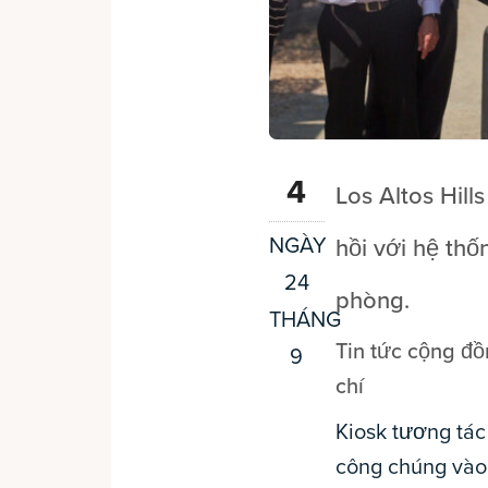
4
Los Altos Hil
NGÀY
hồi với hệ th
24
phòng.
THÁNG
Tin tức cộng đ
9
chí
Kiosk tương tác
công chúng vào 