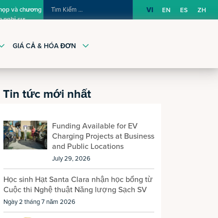
TÌM
 họp và chương
VI
EN
ES
ZH
h nghị sự
KIẾM:
GIÁ CẢ & HÓA ĐƠN
Tin tức mới nhất
Funding Available for EV
Charging Projects at Business
and Public Locations
July 29, 2026
Học sinh Hạt Santa Clara nhận học bổng từ
Cuộc thi Nghệ thuật Năng lượng Sạch SV
Ngày 2 tháng 7 năm 2026