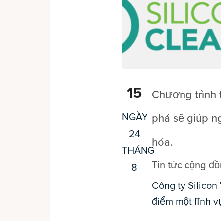
15
Chương trình 
NGÀY
phá sẽ giúp ng
24
hóa.
THÁNG
Tin tức cộng đ
8
Công ty Silicon 
điểm một lĩnh vự