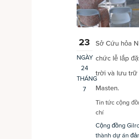
23
Sở Cứu hỏa N
NGÀY
chức lễ lắp đ
24
trời và lưu tr
THÁNG
Masten.
7
Tin tức cộng đ
chí
Cộng đồng Gilro
thành dự án đả