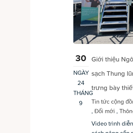
30
Giới thiệu Ng
NGÀY
sạch Thung lũ
24
trưng bày thiế
THÁNG
Tin tức cộng đ
9
,
Đổi mới
,
Thôn
Video trình diễn