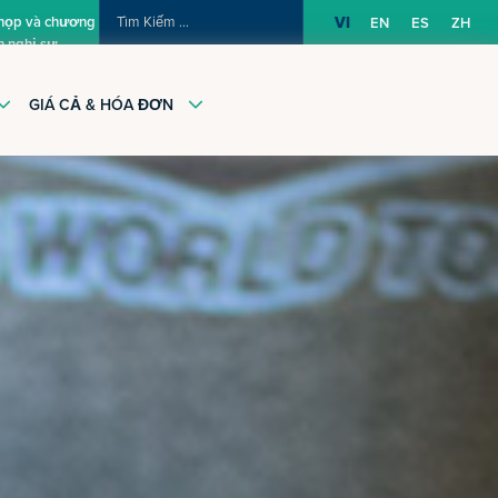
TÌM
 họp và chương
VI
EN
ES
ZH
h nghị sự
KIẾM:
GIÁ CẢ & HÓA ĐƠN