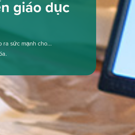
n ​​giáo dục
o ra sức mạnh cho...
óa.