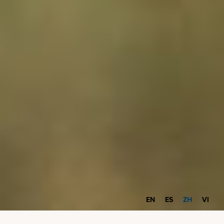
EN
ES
ZH
VI