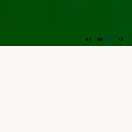
EN
ES
ZH
VI
本指南旨在幫助您瞭解您的SVCE發電服務
如何反映在您的PG&E帳單上。雖然SVCE是
您的電 供應商，但您仍會收到正常的PG&E
帳單，因為PG&E為您的電 服務提供輸送和
帳單。