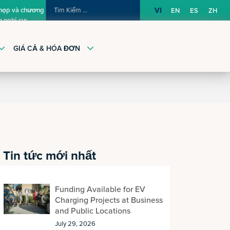
TÌM
 họp và chương
VI
EN
ES
ZH
h nghị sự
KIẾM:
GIÁ CẢ & HÓA ĐƠN
Tin tức mới nhất
Funding Available for EV
Charging Projects at Business
and Public Locations
July 29, 2026