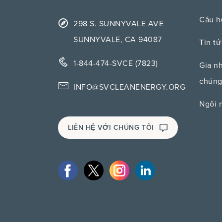
Câu h
298 S. SUNNYVALE AVE
SUNNYVALE, CA 94087
Tin tứ
1-844-474-SVCE (7823)
Gia n
chúng
INFO@SVCLEANENERGY.ORG
Ngôi 
LIÊN HỆ VỚI CHÚNG TÔI