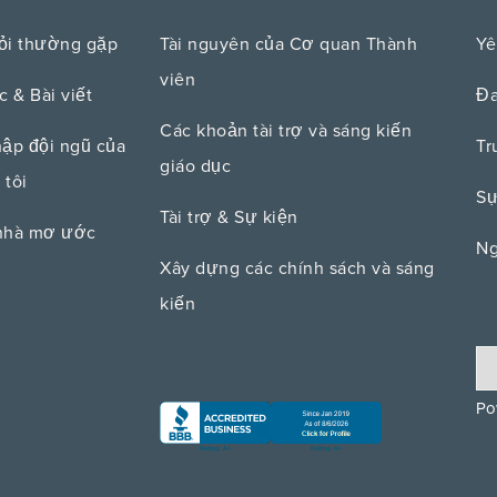
ỏi thường gặp
Tài nguyên của Cơ quan Thành
Yê
viên
c & Bài viết
Đa
Các khoản tài trợ và sáng kiến ​​
hập đội ngũ của
Tr
giáo dục
 tôi
Sự
Tài trợ & Sự kiện
nhà mơ ước
Ng
Xây dựng các chính sách và sáng
kiến
Po