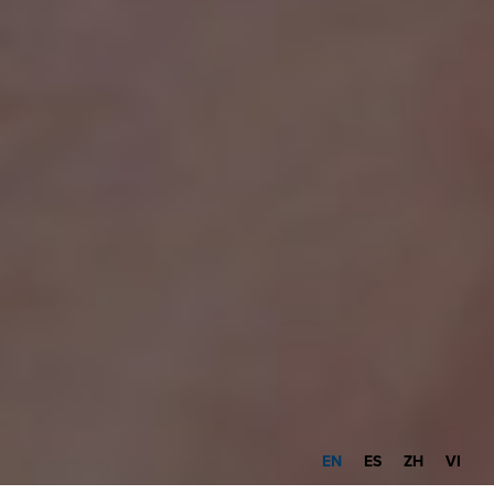
EN
ES
ZH
VI