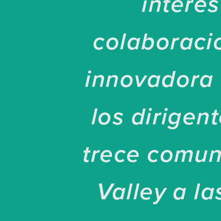
interé
colaboració
innovadora 
los dirigen
trece comun
Valley a l