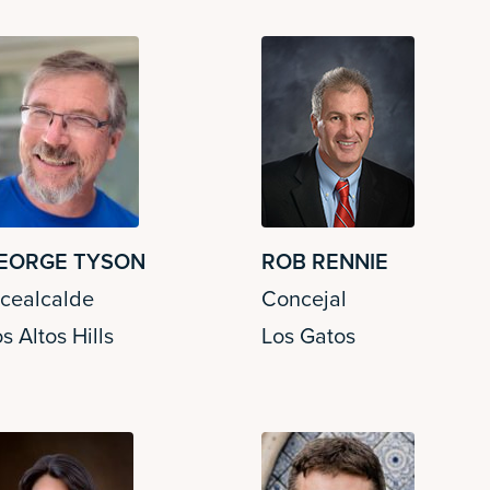
EORGE TYSON
ROB RENNIE
icealcalde
Concejal
s Altos Hills
Los Gatos