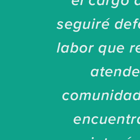
el cargo 
seguiré def
labor que r
atende
comunidade
encuentr