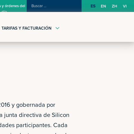
BUSCAR:
 y órdenes del
ES
EN
ZH
VI
día
TARIFAS Y FACTURACIÓN
 2016 y gobernada por
junta directiva de Silicon
dades participantes. Cada