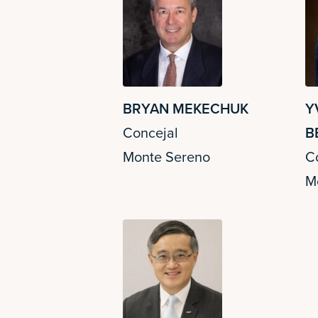
BRYAN MEKECHUK
Y
Concejal
B
Monte Sereno
C
M