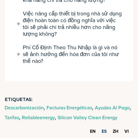
khả năng chi trả cho năng lượng?
Việc nâng cấp thiết bị trong nhà sử dụng
điện hoàn toàn có đồng nghĩa với việc
tôi sẽ phải chi trả nhiều hơn cho năng
lượng không?
Phí Cố Định Theo Thu Nhập là gì và nó
sẽ ảnh hưởng đến hóa đơn của tôi như
thế nào?
ETIQUETAS:
,
,
,
Descarbonización
Facturas Energéticas
Ayudas Al Pago
,
,
Tarifas
Reliableenergy
Silicon Valley Clean Energy
EN
ES
ZH
VI