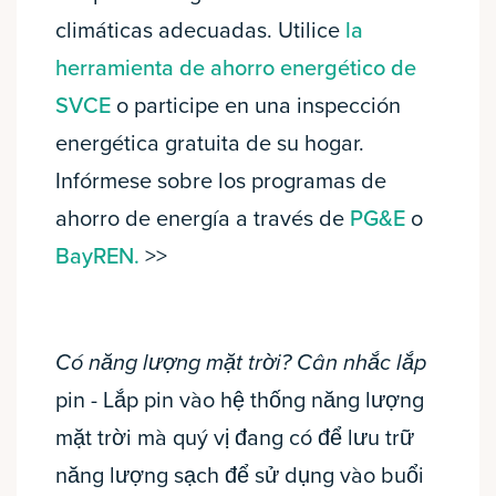
climáticas adecuadas. Utilice
la
herramienta de ahorro energético de
SVCE
o participe en una inspección
energética gratuita de su hogar.
Infórmese sobre los programas de
ahorro de energía a través de
PG&E
o
BayREN.
>>
Có năng lượng mặt trời? Cân nhắc lắp
pin - Lắp pin vào hệ thống năng lượng
mặt trời mà quý vị đang có để lưu trữ
năng lượng sạch để sử dụng vào buổi