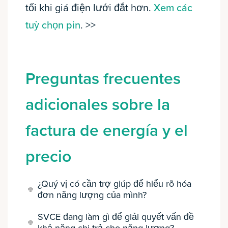
tối khi giá điện lưới đắt hơn.
Xem các
tuỳ chọn pin
. >>
Preguntas frecuentes
adicionales sobre la
factura de energía y el
precio
¿Quý vị có cần trợ giúp để hiểu rõ hóa
đơn năng lượng của mình?
SVCE đang làm gì để giải quyết vấn đề