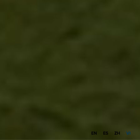
EN
ES
ZH
VI