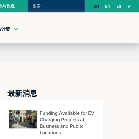
搜
议与议程
ZH
EN
ES
VI
索：
与计费
最新消息
Funding Available for EV
Charging Projects at
Business and Public
Locations