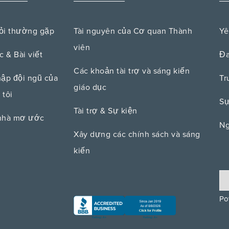
ỏi thường gặp
Tài nguyên của Cơ quan Thành
Yê
viên
c & Bài viết
Đa
Các khoản tài trợ và sáng kiến ​​
hập đội ngũ của
Tr
giáo dục
 tôi
Sự
Tài trợ & Sự kiện
nhà mơ ước
Ng
Xây dựng các chính sách và sáng
kiến
Po