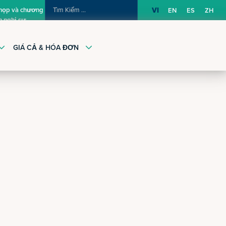
TÌM
 họp và chương
VI
EN
ES
ZH
h nghị sự
KIẾM:
GIÁ CẢ & HÓA ĐƠN