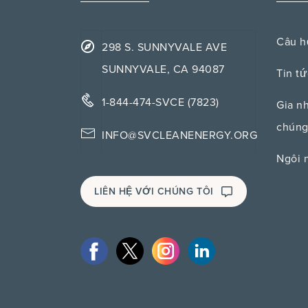
Câu h
298 S. SUNNYVALE AVE
SUNNYVALE, CA 94087
Tin tứ
1-844-474-SVCE (7823)
Gia n
chúng
INFO@SVCLEANENERGY.ORG
Ngôi 
LIÊN HỆ VỚI CHÚNG TÔI