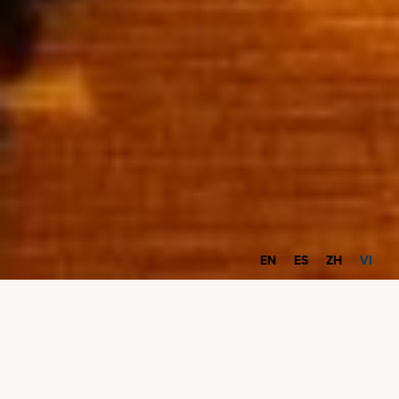
EN
ES
ZH
VI