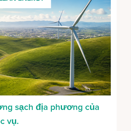
ợng sạch địa phương của
c vụ.