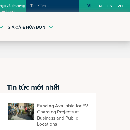
TÌM
 họp và chương
VI
EN
ES
ZH
h nghị sự
KIẾM:
GIÁ CẢ & HÓA ĐƠN
Tin tức mới nhất
Funding Available for EV
Charging Projects at
Business and Public
Locations