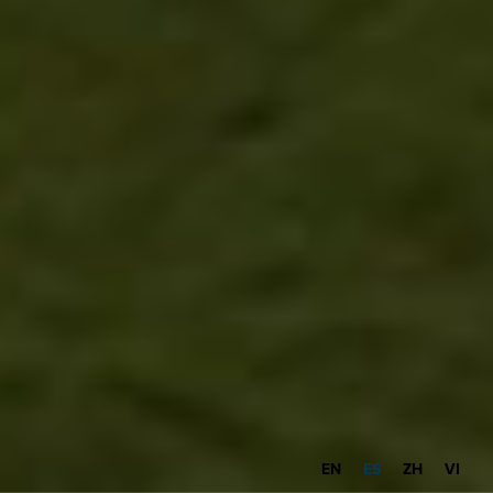
EN
ES
ZH
VI