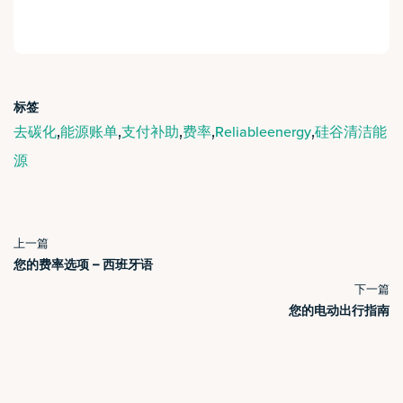
标签
,
,
,
,
,
去碳化
能源账单
支付补助
费率
Reliableenergy
硅谷清洁能
源
上一篇
您的费率选项 – 西班牙语
下一篇
您的电动出行指南