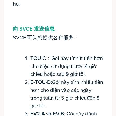
họ.
向 SVCE 发送信息
SVCE 可为您提供各种服务：
TOU-C
：Gói này tính ít tiền hơn
cho điện sử dụng trước 4 giờ
chiều hoặc sau 9 giờ tối.
E-TOU-D:
Gói này tính nhiều tiền
hơn cho điện vào các ngày
trong tuần từ 5 giờ chiềuđến 8
giờ tối.
EV2-A và EV-B
: Gói này dành