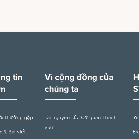
ng tin
Vì cộng đồng của
H
êm
chúng ta
S
ỏi thường gặp
Tài nguyên của Cơ quan Thành
Yê
viên
c & Bài viết
Đa