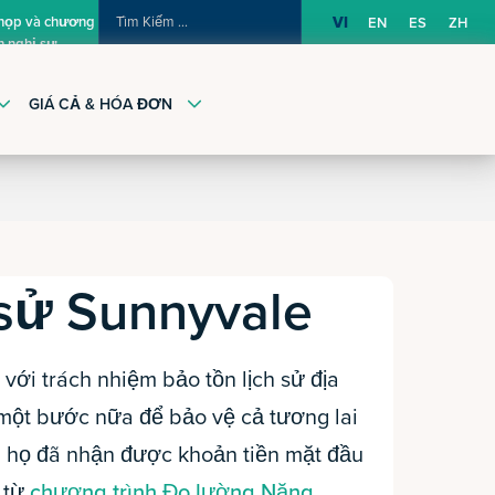
TÌM
 họp và chương
VI
EN
ES
ZH
h nghị sự
KIẾM:
GIÁ CẢ & HÓA ĐƠN
 sử Sunnyvale
 với trách nhiệm bảo tồn lịch sử địa
một bước nữa để bảo vệ cả tương lai
, họ đã nhận được khoản tiền mặt đầu
a từ
chương trình Đo lường Năng