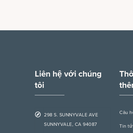
Liên hệ với chúng
Thô
tôi
th
Câu h
298 S. SUNNYVALE AVE
SUNNYVALE, CA 94087
Tin tứ