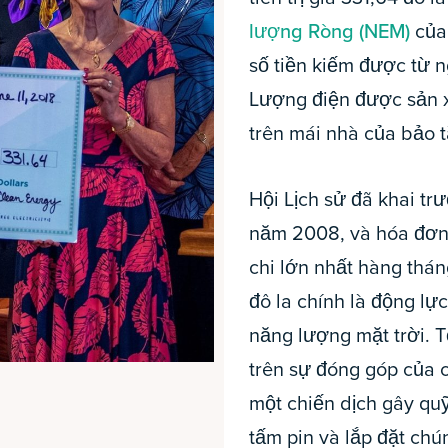
lượng Ròng (NEM)
của 
số tiền kiếm được từ 
Lượng điện được sản xu
trên mái nhà của bảo t
Hội Lịch sử đã khai t
năm 2008, và hóa đơn 
chi lớn nhất hàng thán
đô la chính là động lự
năng lượng mặt trời. 
trên sự đóng góp của c
một chiến dịch gây quỹ
tấm pin và lắp đặt ch