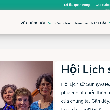
Tài liệu quan trọng
Các cuộc
trìn
VỀ CHÚNG TÔI
Các Khoản Hoàn Tiền & ƯU ĐÃI
Hội Lịch
Hội Lịch sử Sunnyvale,
phương, đã tiến thêm 
của chúng ta. Gần đây
tiên trị giá 331,64 đô l