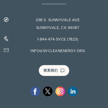
298 S. SUNNYVALE AVE
SUNNYVALE, CA 94087
1-844-474-SVCE (7823)
INFO@SVCLEANENERGY.ORG
联系我们