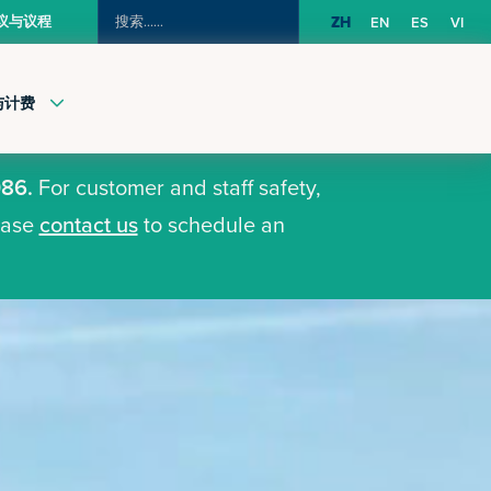
搜
议与议程
ZH
EN
ES
VI
索：
与计费
086.
For customer and staff safety,
lease
contact us
to schedule an