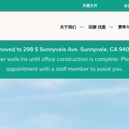
关键文件
会
关于我们
回贈 优惠
费率
 moved to 298 S Sunnyvale Ave. Sunnyvale, CA 94
r walk-ins until office construction is complete. P
appointment with a staff member to assist you.