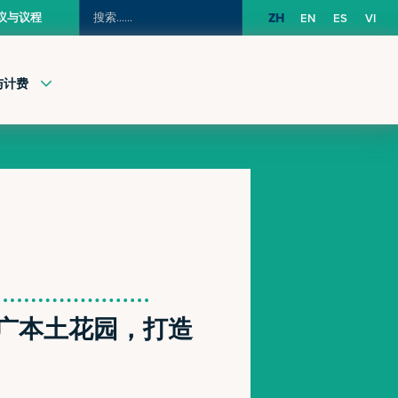
搜
议与议程
ZH
EN
ES
VI
索：
与计费
广本土花园，打造