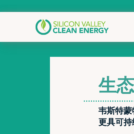
生
韦斯特蒙
更具可持