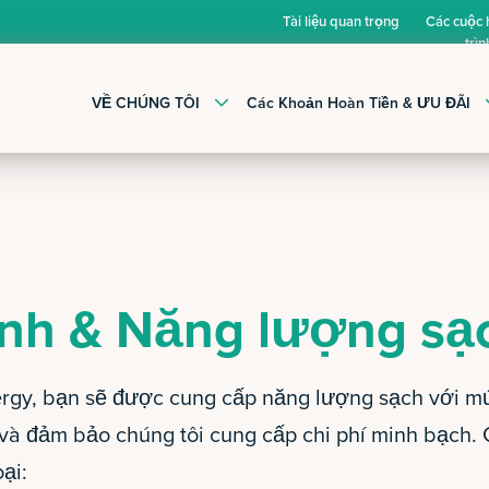
Tài liệu quan trọng
Các cuộc
trìn
VỀ CHÚNG TÔI
Các Khoản Hoàn Tiền & ƯU ĐÃI
anh & Năng lượng sạ
ergy, bạn sẽ được cung cấp năng lượng sạch với mứ
à đảm bảo chúng tôi cung cấp chi phí minh bạch. 
ại: