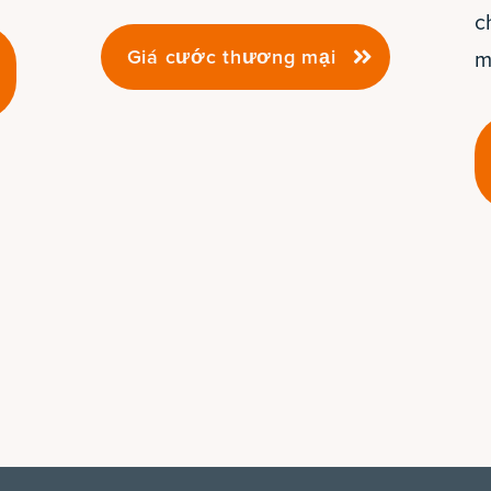
c
Giá cước thương mại
m