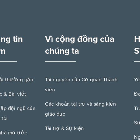
ng tin
Vì cộng đồng của
H
êm
chúng ta
S
ỏi thường gặp
Tài nguyên của Cơ quan Thành
Yê
viên
c & Bài viết
Đa
Các khoản tài trợ và sáng kiến ​​
hập đội ngũ của
Tr
giáo dục
 tôi
Sự
Tài trợ & Sự kiện
nhà mơ ước
Ng