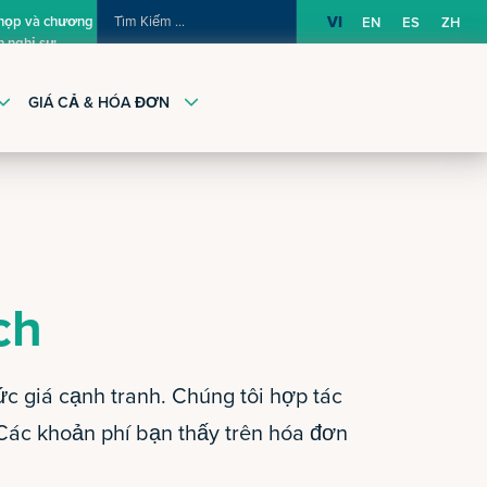
TÌM
 họp và chương
VI
EN
ES
ZH
h nghị sự
KIẾM:
GIÁ CẢ & HÓA ĐƠN
ch
c giá cạnh tranh. Chúng tôi hợp tác
Các khoản phí bạn thấy trên hóa đơn