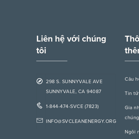
Liên hệ với chúng
Thô
tôi
th
Câu h
298 S. SUNNYVALE AVE
SUNNYVALE, CA 94087
Tin tứ
1-844-474-SVCE (7823)
Gia n
chúng
INFO@SVCLEANENERGY.ORG
Ngôi 