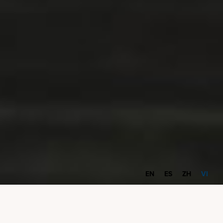
EN
ES
ZH
VI